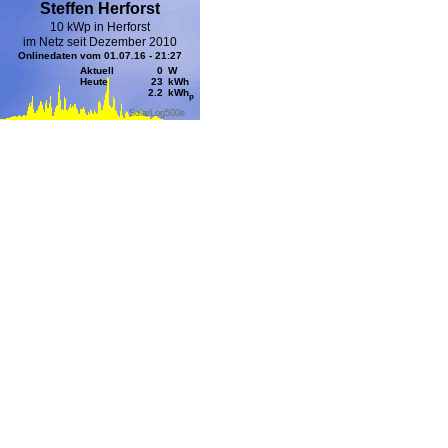
Steffen Herforst
10 kWp in Herforst
im Netz seit Dezember 2010
Onlinedaten vom 01.07.16 - 21:27
Aktuell
0
W
Heute
23
kWh
2.2
kWh
p
SolarLog
500e