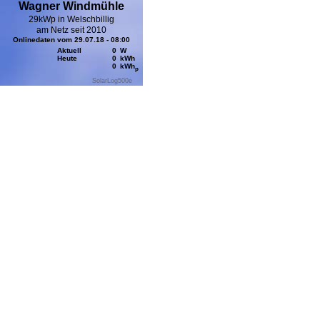
Wagner Windmühle
29kWp in Welschbillig
am Netz seit 2010
Onlinedaten vom 29.07.18 - 08:00
Aktuell
0
W
Heute
0
kWh
0
kWh
p
SolarLog
500e